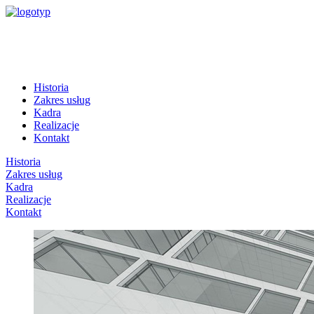
Historia
Zakres usług
Kadra
Realizacje
Kontakt
Historia
Zakres usług
Kadra
Realizacje
Kontakt